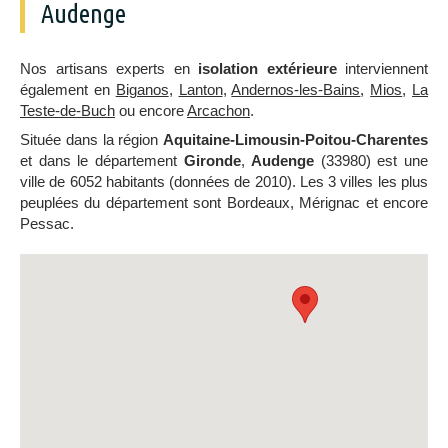
Audenge
Nos artisans experts en
isolation extérieure
interviennent
également en
Biganos
,
Lanton
,
Andernos-les-Bains
,
Mios
,
La
Teste-de-Buch
ou encore
Arcachon
.
Située dans la région
Aquitaine-Limousin-Poitou-Charentes
et dans le département
Gironde
,
Audenge
(33980) est une
ville de 6052 habitants (données de 2010). Les 3 villes les plus
peuplées du département sont Bordeaux, Mérignac et encore
Pessac.