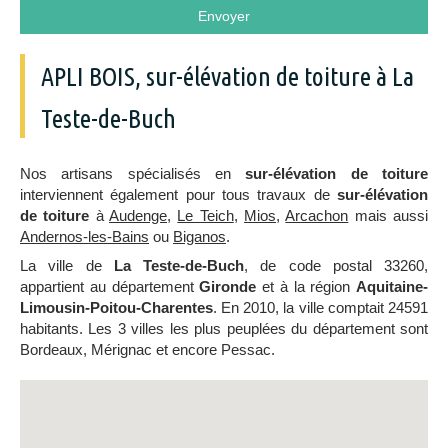
Envoyer
APLI BOIS, sur-élévation de toiture à La
Teste-de-Buch
Nos artisans spécialisés en
sur-élévation de toiture
interviennent également pour tous travaux de
sur-élévation
de toiture
à
Audenge
,
Le Teich
,
Mios
,
Arcachon
mais aussi
Andernos-les-Bains
ou
Biganos
.
La ville de
La Teste-de-Buch
, de code postal 33260,
appartient au département
Gironde
et à la région
Aquitaine-
Limousin-Poitou-Charentes
. En 2010, la ville comptait 24591
habitants. Les 3 villes les plus peuplées du département sont
Bordeaux, Mérignac et encore Pessac.