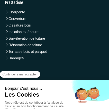
Prestations
Charpente
Couverture
Ossature bois
Isolation extérieure
Sur-élévation de toiture
Rénovation de toiture
Terrasse bois et parquet
Bardages
Contact
APLI BOIS
46 allée Charles Daubigny
33470
Gujan-Mestras
Afficher le téléphone